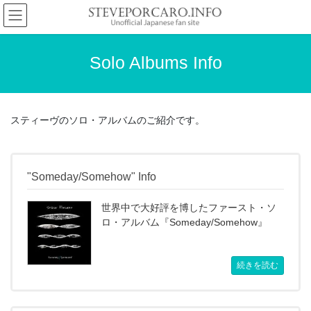
コ
ナ
ン
ビ
テ
ゲ
ン
ー
Solo Albums Info
ツ
シ
へ
ョ
ス
ン
キ
に
スティーヴのソロ・アルバムのご紹介です。
ッ
移
プ
動
"Someday/Somehow" Info
世界中で大好評を博したファースト・ソ
ロ・アルバム『Someday/Somehow』
続きを読む