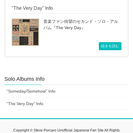
"The Very Day" Info
音楽ファン待望のセカンド・ソロ・アル
バム『The Very Day』
続きを読む
Solo Albums Info
“Someday/Somehow” Info
“The Very Day” Info
Copyright © Steve Porcaro Unofficial Japanese Fan Site All Rights