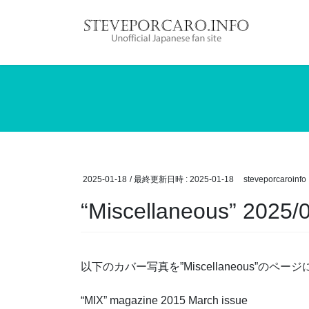
コ
ナ
ン
ビ
テ
ゲ
ン
ー
ツ
シ
へ
ョ
ス
ン
キ
に
ッ
移
プ
動
2025-01-18
/ 最終更新日時 :
2025-01-18
steveporcaroinfo
“Miscellaneous” 2025/
以下のカバー写真を”Miscellaneous”のペ
“MIX” magazine 2015 March issue