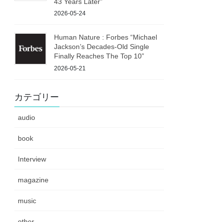
43 Years Later”
2026-05-24
Human Nature : Forbes “Michael
Jackson’s Decades-Old Single
Finally Reaches The Top 10”
2026-05-21
カテゴリー
audio
book
Interview
magazine
music
other