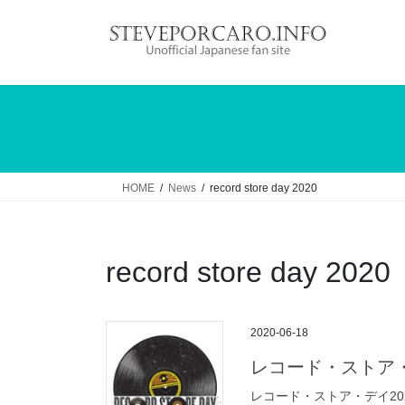
コ
ナ
ン
ビ
テ
ゲ
ン
ー
ツ
シ
へ
ョ
ス
ン
キ
に
ッ
移
HOME
News
record store day 2020
プ
動
record store day 2020
2020-06-18
レコード・ストア・
レコード・ストア・デイ2