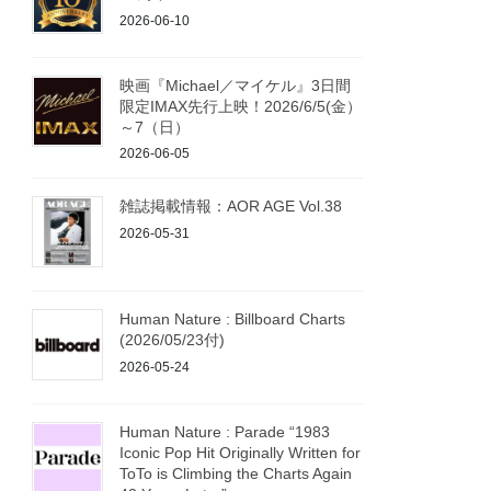
2026-06-10
映画『Michael／マイケル』3日間
限定IMAX先行上映！2026/6/5(金）
～7（日）
2026-06-05
雑誌掲載情報：AOR AGE Vol.38
2026-05-31
Human Nature : Billboard Charts
(2026/05/23付)
2026-05-24
Human Nature : Parade “1983
Iconic Pop Hit Originally Written for
ToTo is Climbing the Charts Again