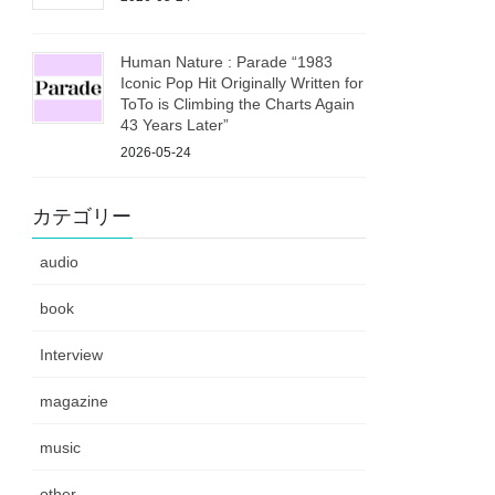
Human Nature : Parade “1983
Iconic Pop Hit Originally Written for
ToTo is Climbing the Charts Again
43 Years Later”
2026-05-24
カテゴリー
audio
book
Interview
magazine
music
other