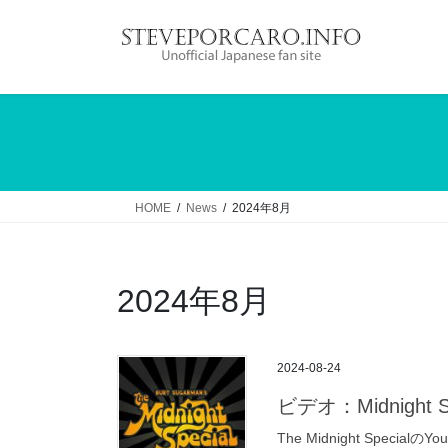
コ
ナ
ン
ビ
テ
ゲ
ン
ー
ツ
シ
へ
ョ
ス
ン
キ
に
ッ
移
HOME
News
2024年8月
プ
動
2024年8月
2024-08-24
ビデオ：Midnight Spe
The Midnight Speci