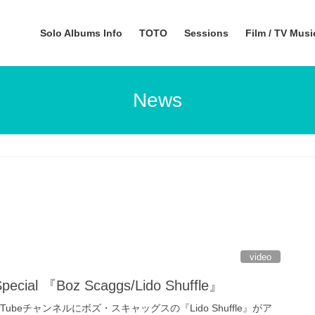
Solo Albums Info
TOTO
Sessions
Film / TV Mus
News
video
cial 『Boz Scaggs/Lido Shuffle』
alのYouTubeチャンネルにボズ・スキャッグスの『Lido Shuffle』がア