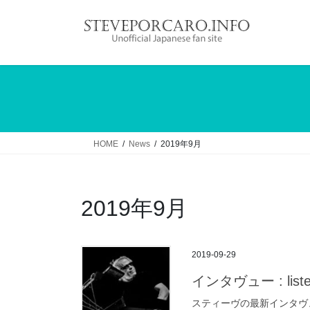
コ
ナ
ン
ビ
テ
ゲ
ン
ー
ツ
シ
へ
ョ
ス
ン
キ
に
ッ
移
HOME
News
2019年9月
プ
動
2019年9月
2019-09-29
インタヴュー : liste
スティーヴの最新インタヴューが