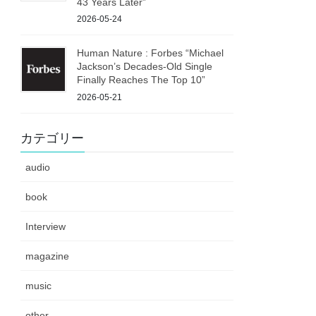
43 Years Later”
2026-05-24
Human Nature : Forbes “Michael
Jackson’s Decades-Old Single
Finally Reaches The Top 10”
2026-05-21
カテゴリー
audio
book
Interview
magazine
music
other