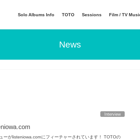
Solo Albums Info
TOTO
Sessions
Film / TV Mus
News
Interview
niowa.com
listeniowa.comにフィーチャーされています！ TOTOの