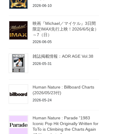
2026-06-10
映画『Michael／マイケル』3日間
限定IMAX先行上映！2026/6/5(金）
～7（日）
2026-06-05
雑誌掲載情報：AOR AGE Vol.38
2026-05-31
Human Nature : Billboard Charts
(2026/05/23付)
2026-05-24
Human Nature : Parade “1983
Iconic Pop Hit Originally Written for
ToTo is Climbing the Charts Again