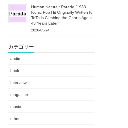
Human Nature : Parade “1983
Iconic Pop Hit Originally Written for
ToTo is Climbing the Charts Again
43 Years Later”
2026-05-24
カテゴリー
audio
book
Interview
magazine
music
other