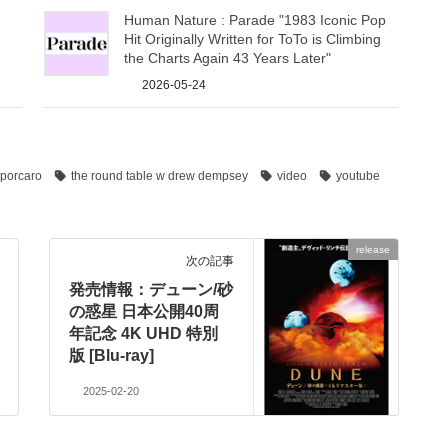
Human Nature : Parade "1983 Iconic Pop
Hit Originally Written for ToTo is Climbing
the Charts Again 43 Years Later"
2026-05-24
 porcaro
the round table w drew dempsey
video
youtube
release
次の記事
発売情報：デューン/砂
の惑星 日本公開40周
年記念 4K UHD 特別
版 [Blu-ray]
2025-02-20