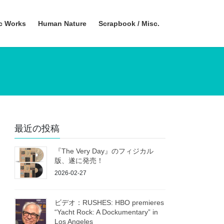
ic Works
Human Nature
Scrapbook / Misc.
最近の投稿
『The Very Day』のフィジカル
版、遂に発売！
2026-02-27
ビデオ：RUSHES: HBO premieres
“Yacht Rock: A Dockumentary” in
Los Angeles