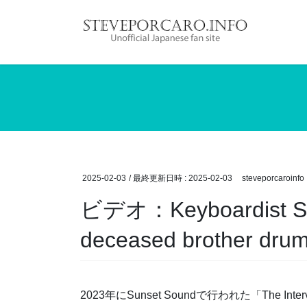
コ
ナ
ン
ビ
テ
ゲ
ン
ー
ツ
シ
へ
ョ
ス
ン
キ
に
ッ
移
プ
動
2025-02-03
/ 最終更新日時 :
2025-02-03
steveporcaroinfo
ビデオ：Keyboardist Ste
deceased brother drum
2023年にSunset Soundで行われた「The Intervi