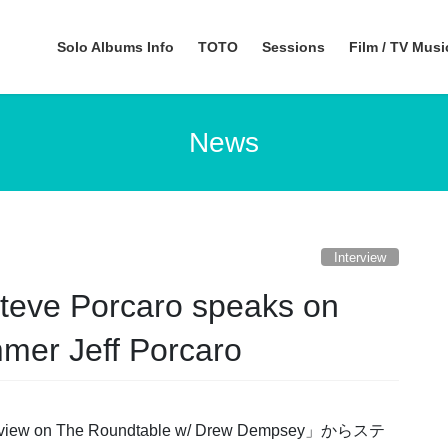
Solo Albums Info
TOTO
Sessions
Film / TV Mus
News
Interview
ve Porcaro speaks on
mer Jeff Porcaro
ew on The Roundtable w/ Drew Dempsey」からステ