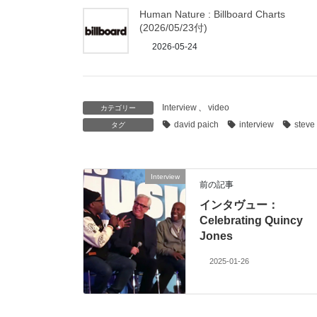
Human Nature : Billboard Charts
(2026/05/23付)
2026-05-24
Interview
、
video
カテゴリー
david paich
interview
steve
タグ
Interview
前の記事
インタヴュー：
Celebrating Quincy
Jones
2025-01-26