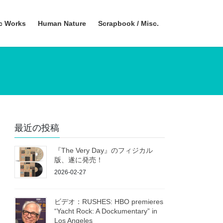
ic Works
Human Nature
Scrapbook / Misc.
最近の投稿
『The Very Day』のフィジカル
版、遂に発売！
2026-02-27
ビデオ：RUSHES: HBO premieres
“Yacht Rock: A Dockumentary” in
Los Angeles