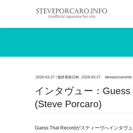
コ
ナ
ン
ビ
テ
ゲ
ン
ー
ツ
シ
へ
ョ
ス
ン
キ
に
ッ
移
プ
動
2026-03-27
/ 最終更新日時 :
2026-03-27
steveporcaroinfo
インタヴュー：Guess That
(Steve Porcaro)
Guess That Recordがスティーヴへイ