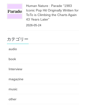
Human Nature : Parade “1983
Iconic Pop Hit Originally Written for
ToTo is Climbing the Charts Again
43 Years Later”
2026-05-24
カテゴリー
audio
book
Interview
magazine
music
other