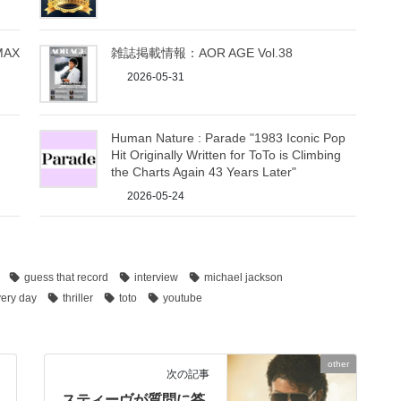
MAX
雑誌掲載情報：AOR AGE Vol.38
2026-05-31
Human Nature : Parade "1983 Iconic Pop
Hit Originally Written for ToTo is Climbing
the Charts Again 43 Years Later"
2026-05-24
guess that record
interview
michael jackson
very day
thriller
toto
youtube
other
次の記事
スティーヴが質問に答