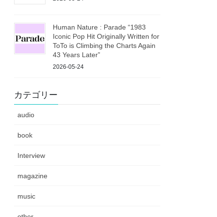
Human Nature : Parade “1983
Iconic Pop Hit Originally Written for
ToTo is Climbing the Charts Again
43 Years Later”
2026-05-24
カテゴリー
audio
book
Interview
magazine
music
other