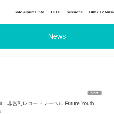
Solo Albums Info
TOTO
Sessions
Film / TV Mus
News
other
非営利レコードレーベル Future Youth
y』