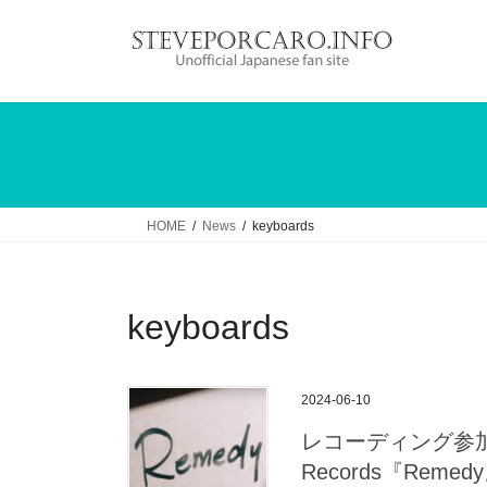
コ
ナ
ン
ビ
テ
ゲ
ン
ー
ツ
シ
へ
ョ
ス
ン
キ
に
ッ
移
HOME
News
keyboards
プ
動
keyboards
2024-06-10
レコーディング参加：
Records『Remed