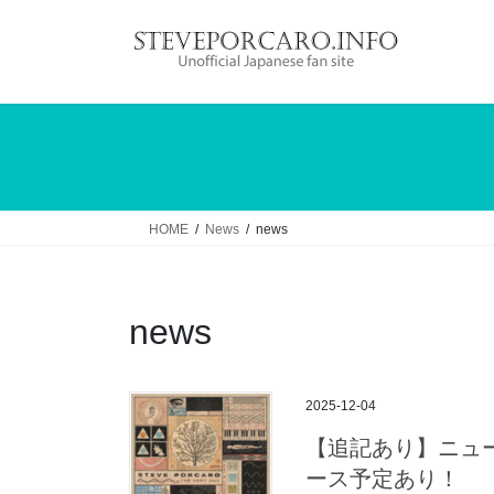
コ
ナ
ン
ビ
テ
ゲ
ン
ー
ツ
シ
へ
ョ
ス
ン
キ
に
ッ
移
HOME
News
news
プ
動
news
2025-12-04
【追記あり】ニュース：
ース予定あり！