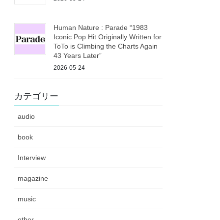
Human Nature : Parade “1983
Iconic Pop Hit Originally Written for
ToTo is Climbing the Charts Again
43 Years Later”
2026-05-24
カテゴリー
audio
book
Interview
magazine
music
other