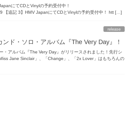
s JapanにてCDとVinylの予約受付中！
st/284689 【追記 3】HMV JapanにてCDとVinylの予約受付中！ htt […]
release
ド・ソロ・アルバム『The Very Day』！
・アルバム『The Very Day』がリリースされました！先行シ
Jane Sinclair」、「Change」、「2x Lover」はもちろんの