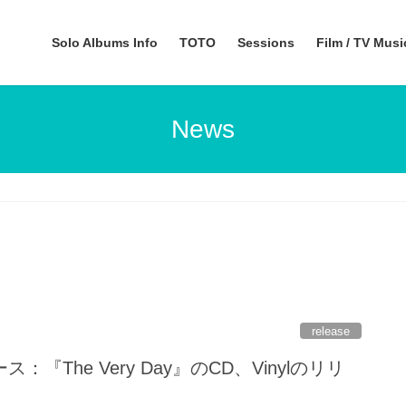
Solo Albums Info
TOTO
Sessions
Film / TV Mus
News
release
『The Very Day』のCD、Vinylのリリ