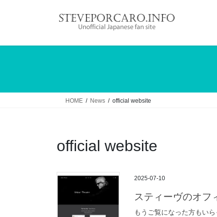
コ
ナ
ン
ビ
テ
ゲ
ン
ー
ツ
シ
へ
ョ
ス
ン
キ
に
ッ
移
HOME
News
official website
プ
動
official website
2025-07-10
スティーヴのオフ
もうご覧になった方もいら