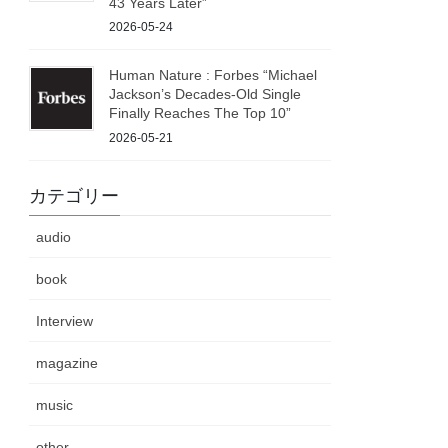
43 Years Later”
2026-05-24
Human Nature : Forbes “Michael
Jackson’s Decades-Old Single
Finally Reaches The Top 10”
2026-05-21
カテゴリー
audio
book
Interview
magazine
music
other