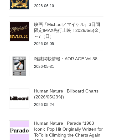
2026-06-10
映画『Michael／マイケル』3日間
限定IMAX先行上映！2026/6/5(金）
～7（日）
2026-06-05
雑誌掲載情報：AOR AGE Vol.38
2026-05-31
Human Nature : Billboard Charts
(2026/05/23付)
2026-05-24
Human Nature : Parade “1983
Iconic Pop Hit Originally Written for
ToTo is Climbing the Charts Again