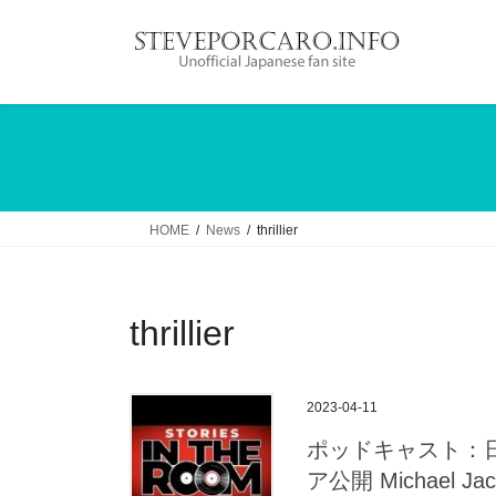
コ
ナ
ン
ビ
テ
ゲ
ン
ー
ツ
シ
へ
ョ
ス
ン
キ
に
ッ
移
HOME
News
thrillier
プ
動
thrillier
2023-04-11
ポッドキャスト：日本時
ア公開 Michael Jacks