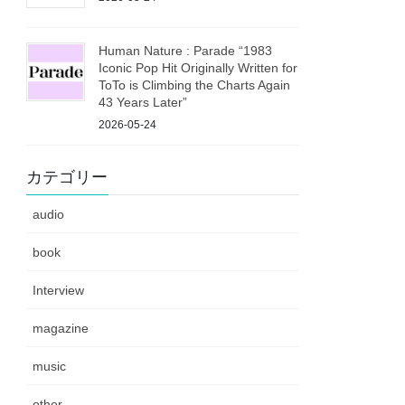
Human Nature : Parade “1983
Iconic Pop Hit Originally Written for
ToTo is Climbing the Charts Again
43 Years Later”
2026-05-24
カテゴリー
audio
book
Interview
magazine
music
other