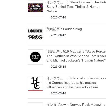
インタヴュー：Steve Porcaro: The Unto
Story Behind Toto, Thriller & Human
Nature
2026-07-16
復刻記事：Louder Prog
2026-06-12
復刻記事：519 Magazine "Steve Porcar
The Synthesist Who Shaped Toto's So
and Michael Jackson's 'Human Nature'"
2026-05-15
インタヴュー：Toto co-founder dishes 
his Connecticut roots, his musical
influences and his new solo album
2026-03-16
インタヴュー：Norway Rock Magazine