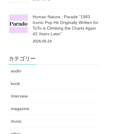
Human Nature : Parade “1983
Iconic Pop Hit Originally Written for
ToTo is Climbing the Charts Again
43 Years Later”
2026-05-24
カテゴリー
audio
book
Interview
magazine
music
other