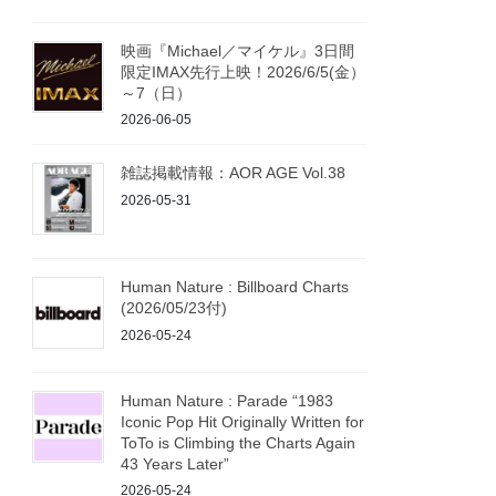
映画『Michael／マイケル』3日間
限定IMAX先行上映！2026/6/5(金）
～7（日）
2026-06-05
雑誌掲載情報：AOR AGE Vol.38
2026-05-31
Human Nature : Billboard Charts
(2026/05/23付)
2026-05-24
Human Nature : Parade “1983
Iconic Pop Hit Originally Written for
ToTo is Climbing the Charts Again
43 Years Later”
2026-05-24