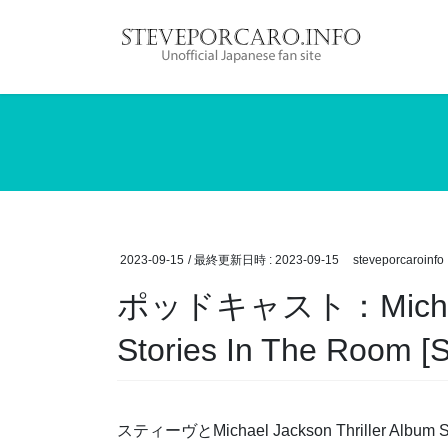
コ
ナ
ン
ビ
テ
ゲ
ン
ー
ツ
シ
へ
ョ
ス
ン
キ
に
ッ
移
プ
動
2023-09-15
/ 最終更新日時 :
2023-09-15
steveporcaroinfo
ポッドキャスト：Michael J
Stories In The Room [
スティーヴとMichael Jackson Thriller Alb