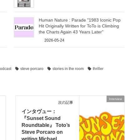
Human Nature : Parade "1983 Iconic Pop
Hit Originally Written for ToTo is Climbing
the Charts Again 43 Years Later"
2026-05-24
odcast
steve porcaro
stories in the room
thriller
Interview
次の記事
インタヴュー：
『Sunset Sound
Roundtable』 Toto’s
Steve Porcaro on
writing Michael