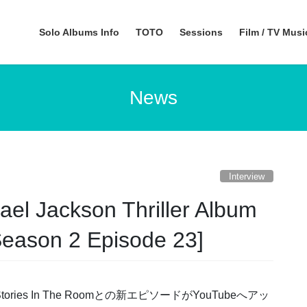
Solo Albums Info
TOTO
Sessions
Film / TV Mus
News
Interview
ackson Thriller Album
Season 2 Episode 23]
um Stories In The Roomとの新エピソードがYouTubeへアッ