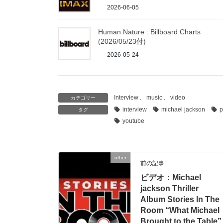
2026-06-05
Human Nature : Billboard Charts
(2026/05/23付)
2026-05-24
Interview
、
music
、
video
カテゴリー
interview
michael jackson
p
タグ
youtube
other
前の記事
ビデオ：Michael
jackson Thriller
Album Stories In The
Room “What Michael
Brought to the Table”