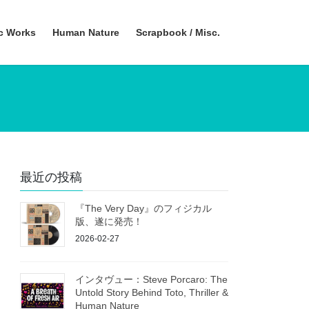
ic Works
Human Nature
Scrapbook / Misc.
最近の投稿
『The Very Day』のフィジカル
版、遂に発売！
2026-02-27
インタヴュー：Steve Porcaro: The
Untold Story Behind Toto, Thriller &
Human Nature