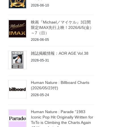
2026-06-10
映画『Michael／マイケル』3日間
限定IMAX先行上映！2026/6/5(金）
～7（日）
2026-06-05
雑誌掲載情報：AOR AGE Vol.38
2026-05-31
Human Nature : Billboard Charts
(2026/05/23付)
2026-05-24
Human Nature : Parade “1983
Iconic Pop Hit Originally Written for
ToTo is Climbing the Charts Again