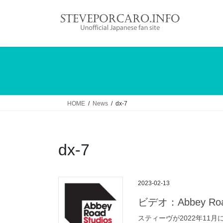
コ
ナ
ン
ビ
テ
ゲ
ン
ー
ツ
シ
へ
ョ
ス
ン
キ
に
ッ
移
HOME
News
dx-7
プ
動
dx-7
2023-02-13
ビデオ：Abbey Road I
スティーヴが2022年11月にAbb