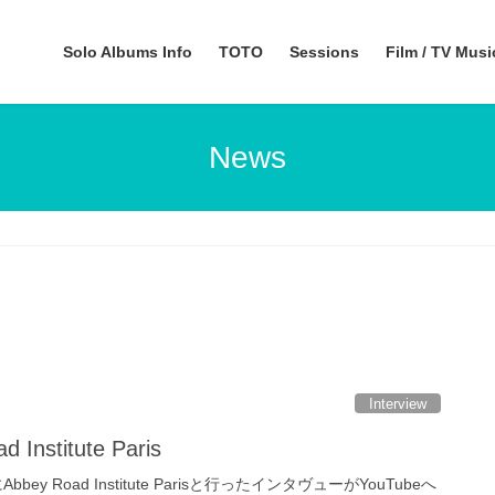
Solo Albums Info
TOTO
Sessions
Film / TV Mus
News
Interview
nstitute Paris
ey Road Institute Parisと行ったインタヴューがYouTubeへ