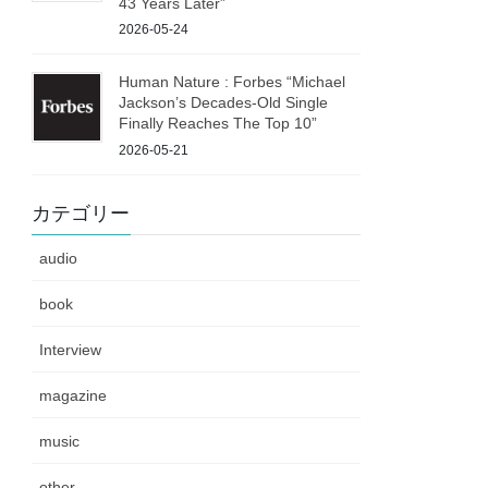
43 Years Later”
2026-05-24
Human Nature : Forbes “Michael
Jackson’s Decades-Old Single
Finally Reaches The Top 10”
2026-05-21
カテゴリー
audio
book
Interview
magazine
music
other