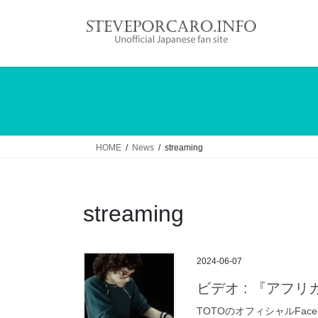
コ
ナ
ン
ビ
テ
ゲ
ン
ー
ツ
シ
へ
ョ
ス
ン
キ
に
ッ
移
HOME
News
streaming
プ
動
streaming
2024-06-07
ビデオ : 『アフリ
TOTOのオフィシャルFa