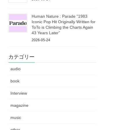
Human Nature : Parade “1983
Iconic Pop Hit Originally Written for
ToTo is Climbing the Charts Again
43 Years Later”
2026-05-24
カテゴリー
audio
book
Interview
magazine
music
other