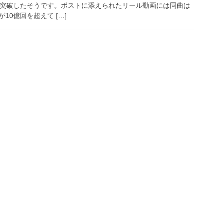
億回を突破したそうです。ポストに添えられたリール動画には同曲は
10億回を超えて […]