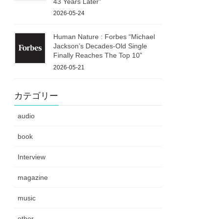
43 Years Later”
2026-05-24
Human Nature : Forbes “Michael
Jackson’s Decades-Old Single
Finally Reaches The Top 10”
2026-05-21
カテゴリー
audio
book
Interview
magazine
music
other