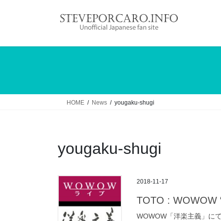
コ
ナ
ン
ビ
テ
ゲ
ン
ー
ツ
シ
へ
ョ
ス
ン
キ
に
ッ
移
HOME
News
yougaku-shugi
プ
動
yougaku-shugi
2018-11-17
TOTO : WOWO
WOWOW「洋楽主義」にて