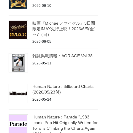
2026-06-10
映画『Michael／マイケル』3日間
限定IMAX先行上映！2026/6/5(金）
～7（日）
2026-06-05
雑誌掲載情報：AOR AGE Vol.38
2026-05-31
Human Nature : Billboard Charts
(2026/05/23付)
2026-05-24
Human Nature : Parade “1983
Iconic Pop Hit Originally Written for
ToTo is Climbing the Charts Again