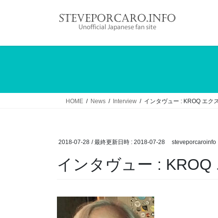
コ
ナ
ン
ビ
テ
ゲ
ン
ー
ツ
シ
へ
ョ
ス
ン
キ
に
ッ
移
HOME
News
Interview
インタヴュー : KROQ エ
プ
動
2018-07-28
/ 最終更新日時 :
2018-07-28
steveporcaroinfo
インタヴュー : KRO