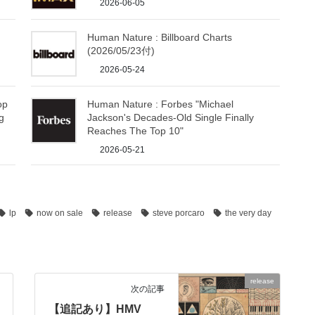
2026-06-05
Human Nature : Billboard Charts
(2026/05/23付)
2026-05-24
op
Human Nature : Forbes "Michael
ng
Jackson's Decades-Old Single Finally
Reaches The Top 10"
2026-05-21
lp
now on sale
release
steve porcaro
the very day
release
次の記事
【追記あり】HMV