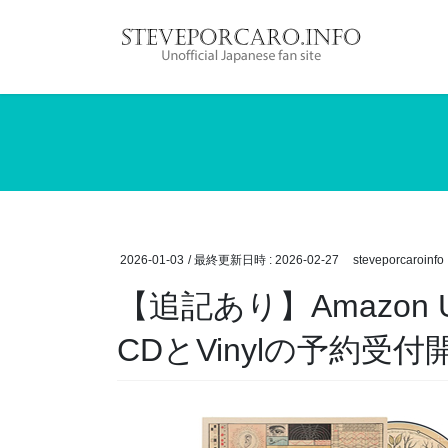
コ
ナ
ン
ビ
テ
ゲ
ン
ー
ツ
シ
へ
ョ
ス
ン
キ
に
ッ
移
プ
動
2026-01-03
/ 最終更新日時 :
2026-02-27
steveporcaroinfo
【追記あり】Amazon U
CDとVinylの予約