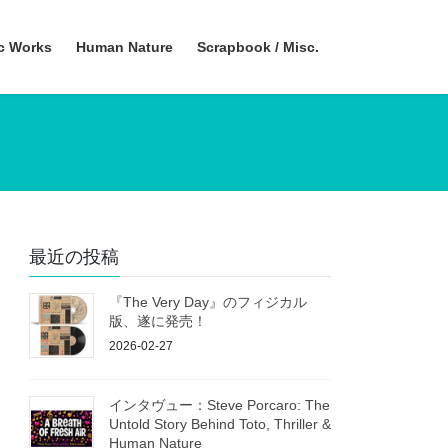
ic Works
Human Nature
Scrapbook / Misc.
最近の投稿
『The Very Day』のフィジカル
版、遂に発売！
2026-02-27
インタヴュー：Steve Porcaro: The
Untold Story Behind Toto, Thriller &
Human Nature