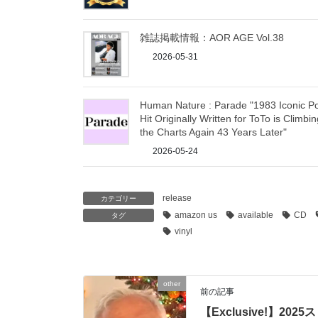
雑誌掲載情報：AOR AGE Vol.38
2026-05-31
Human Nature : Parade "1983 Iconic P
Hit Originally Written for ToTo is Climbi
the Charts Again 43 Years Later"
2026-05-24
release
カテゴリー
amazon us
available
CD
タグ
vinyl
other
前の記事
【Exclusive!】2025ス