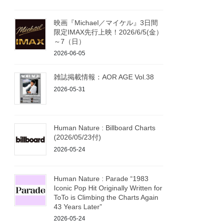
映画『Michael／マイケル』3日間
限定IMAX先行上映！2026/6/5(金）
～7（日）
2026-06-05
雑誌掲載情報：AOR AGE Vol.38
2026-05-31
Human Nature : Billboard Charts
(2026/05/23付)
2026-05-24
Human Nature : Parade “1983
Iconic Pop Hit Originally Written for
ToTo is Climbing the Charts Again
43 Years Later”
2026-05-24