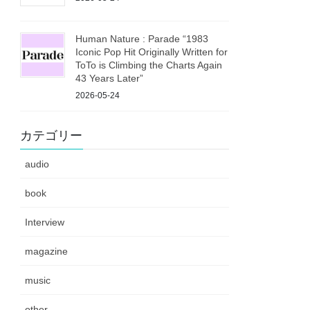
Human Nature : Parade “1983
Iconic Pop Hit Originally Written for
ToTo is Climbing the Charts Again
43 Years Later”
2026-05-24
カテゴリー
audio
book
Interview
magazine
music
other