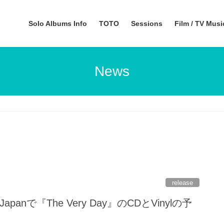
Solo Albums Info
TOTO
Sessions
Film / TV Mus
News
release
panで『The Very Day』のCDとVinylの予